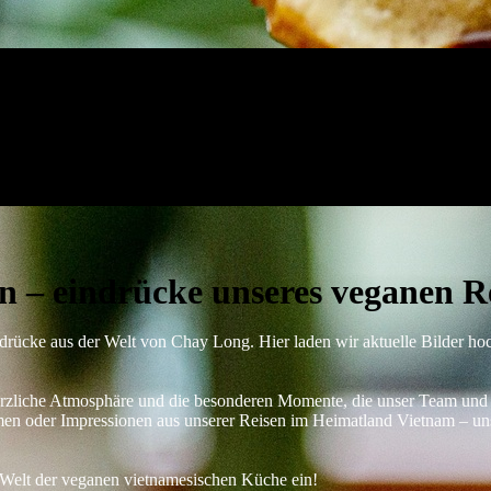
n – eindrücke unseres veganen R
drücke aus der Welt von Chay Long. Hier laden wir aktuelle Bilder hoch
e herzliche Atmosphäre und die besonderen Momente, die unser Team un
men oder Impressionen aus unserer Reisen im Heimatland Vietnam – un
re Welt der veganen vietnamesischen Küche ein!