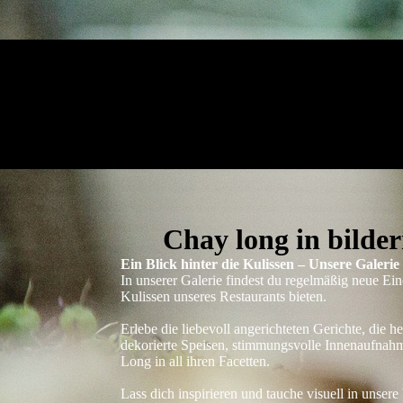
Chay long in bilder
Ein Blick hinter die Kulissen – Unsere Galerie
In unserer Galerie findest du regelmäßig neue Ein
Kulissen unseres Restaurants bieten.
Erlebe die liebevoll angerichteten Gerichte, di
dekorierte Speisen, stimmungsvolle Innenaufnah
Long in all ihren Facetten.
Lass dich inspirieren und tauche visuell in unse